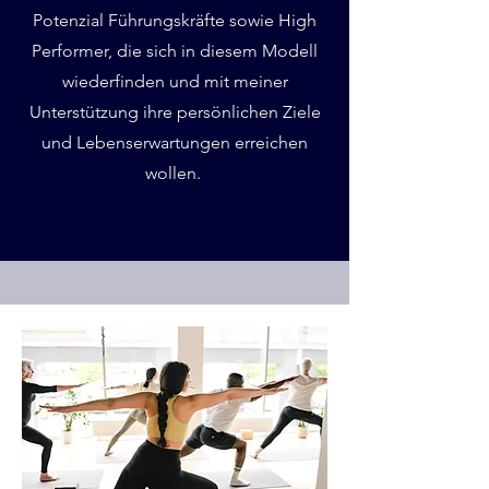
Potenzial Führungskräfte sowie High
Performer, die sich in diesem Modell
wiederfinden und mit meiner
Unterstützung ihre persönlichen Ziele
und Lebenserwartungen erreichen
wollen.