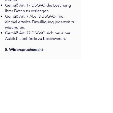
Gemäß Art. 17 DSGVO die Löschung
Ihrer Daten zu verlangen.
Gemäß Art. 7 Abs. 3 DSGVO Ihre
einmal erteilte Einwilligung jederzeit zu
widerrufen.
Gemäß Art. 77 DSGVO sich bei einer
Aufsichtsbehörde zu beschweren.
8. Widerspruchsrecht
Sofern Ihre personenbezogenen Daten
auf Grundlage von berechtigten
Interessen gemäß Art. 6 Abs. 1 S. 1 lit. f
DSGVO verarbeitet werden, haben Sie
das Recht, gemäß Art. 21 DSGVO
Widerspruch gegen die Verarbeitung
einzulegen. Möchten Sie von Ihrem
Widerrufs- oder Widerspruchsrecht
Gebrauch machen, genügt eine E-Mail
an:
info@bonaventura-coaching.de